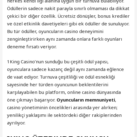
herkes kendi ilgi alanına uygun bir turnuva bulabiliyor.
Ödüllerin sadece nakit parayla sınırlı olmaması da dikkat
çekici bir diğer özellik. Ücretsiz dönüşler, bonus krediler
ve özel etkinlik davetiyeleri gibi ek ödüller de sunuluyor.
Bu tür ödüller, oyuncuların casino deneyimini
zenginleştirirken aynı zamanda onlara farklı oyunları
deneme fırsatı veriyor.
1King Casino’nun sunduğu bu çeşitli ödül yapısı,
oyunculara sadece kazanç değil aynı zamanda eğlence
de vaat ediyor. Turnuva çeşitliliği ve ödül esnekliği
sayesinde her türden oyuncunun beklentilerini
karşılayabilen bu platform, online casino dünyasında
öne çıkmayı başarıyor.
Oyuncuların memnuniyeti
,
casino yönetiminin öncelikleri arasında yer alırken;
yenilikçi yaklaşımı ile sektördeki diğer rakiplerinden
ayrılıyor.