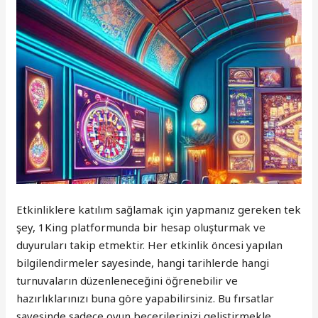
Etkinliklere katılım sağlamak için yapmanız gereken tek
şey, 1King platformunda bir hesap oluşturmak ve
duyuruları takip etmektir. Her etkinlik öncesi yapılan
bilgilendirmeler sayesinde, hangi tarihlerde hangi
turnuvaların düzenleneceğini öğrenebilir ve
hazırlıklarınızı buna göre yapabilirsiniz. Bu fırsatlar
sayesinde sadece oyun becerilerinizi geliştirmekle