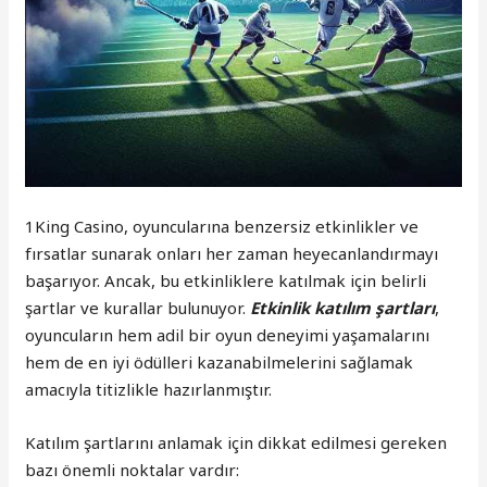
1King Casino, oyuncularına benzersiz etkinlikler ve
fırsatlar sunarak onları her zaman heyecanlandırmayı
başarıyor. Ancak, bu etkinliklere katılmak için belirli
şartlar ve kurallar bulunuyor.
Etkinlik katılım şartları
,
oyuncuların hem adil bir oyun deneyimi yaşamalarını
hem de en iyi ödülleri kazanabilmelerini sağlamak
amacıyla titizlikle hazırlanmıştır.
Katılım şartlarını anlamak için dikkat edilmesi gereken
bazı önemli noktalar vardır: