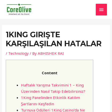
Skip
MAI
to
content
MEN
1KING GIRIŞTE
KARŞILAŞILAN HATALAR
/
Technology
/ By
ABHISHEK RAI
Content
Haftalık Yarışma Takvimini 1 – King
Üzerinden Nasıl Takip Edebilirsiniz?
1King Panelinden Etkinlik Katılım
Şartlarını Keşfedin
Turnuva Ödülleri 1King Casino’da Ne