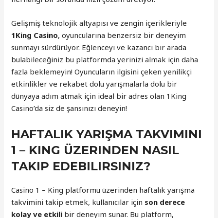
Gelişmiş teknolojik altyapısı ve zengin içerikleriyle
1King Casino
, oyuncularına benzersiz bir deneyim
sunmayı sürdürüyor. Eğlenceyi ve kazancı bir arada
bulabileceğiniz bu platformda yerinizi almak için daha
fazla beklemeyin! Oyuncuların ilgisini çeken yenilikçi
etkinlikler ve rekabet dolu yarışmalarla dolu bir
dünyaya adım atmak için ideal bir adres olan 1King
Casino’da siz de şansınızı deneyin!
HAFTALIK YARIŞMA TAKVIMINI
1 – KING ÜZERINDEN NASIL
TAKIP EDEBILIRSINIZ?
Casino 1 – King platformu üzerinden haftalık yarışma
takvimini takip etmek, kullanıcılar için
son derece
kolay ve etkili
bir deneyim sunar. Bu platform,