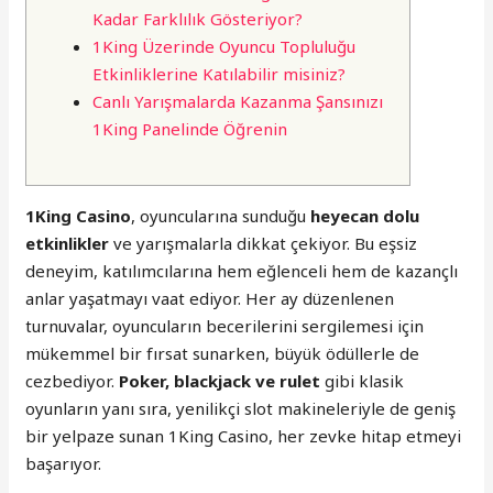
Kadar Farklılık Gösteriyor?
1King Üzerinde Oyuncu Topluluğu
Etkinliklerine Katılabilir misiniz?
Canlı Yarışmalarda Kazanma Şansınızı
1King Panelinde Öğrenin
1King Casino
, oyuncularına sunduğu
heyecan dolu
etkinlikler
ve yarışmalarla dikkat çekiyor. Bu eşsiz
deneyim, katılımcılarına hem eğlenceli hem de kazançlı
anlar yaşatmayı vaat ediyor. Her ay düzenlenen
turnuvalar, oyuncuların becerilerini sergilemesi için
mükemmel bir fırsat sunarken, büyük ödüllerle de
cezbediyor.
Poker, blackjack ve rulet
gibi klasik
oyunların yanı sıra, yenilikçi slot makineleriyle de geniş
bir yelpaze sunan 1King Casino, her zevke hitap etmeyi
başarıyor.