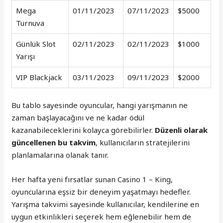
Mega
01/11/2023
07/11/2023
$5000
Turnuva
Günlük Slot
02/11/2023
02/11/2023
$1000
Yarışı
VIP Blackjack
03/11/2023
09/11/2023
$2000
Bu tablo sayesinde oyuncular, hangi yarışmanın ne
zaman başlayacağını ve ne kadar ödül
kazanabileceklerini kolayca görebilirler.
Düzenli olarak
güncellenen bu takvim
, kullanıcıların stratejilerini
planlamalarına olanak tanır.
Her hafta yeni fırsatlar sunan Casino 1 – King,
oyuncularına eşsiz bir deneyim yaşatmayı hedefler.
Yarışma takvimi sayesinde kullanıcılar, kendilerine en
uygun etkinlikleri seçerek hem eğlenebilir hem de