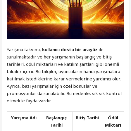
Yarışma takvimi,
kullanıcı dostu bir arayüz
ile
sunulmaktadır ve her yarışmanın başlangıç ve bitiş
tarihleri, ödül miktarları ve katılım şartları gibi önemli
bilgiler içerir. Bu bilgiler, oyuncuların hangi yarışmalara
katılmak istediklerine karar vermelerine yardımcı olur.
Ayrıca, bazı yarışmalar için özel bonuslar ve
promosyonlar da sunulabilir. Bu nedenle, sık sık kontrol
etmekte fayda vardır.
Yarışma Adı
Başlangıç
Bitiş Tarihi
Ödül
Tarihi
Miktarı