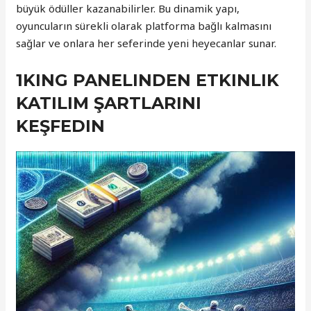
büyük ödüller kazanabilirler. Bu dinamik yapı,
oyuncuların sürekli olarak platforma bağlı kalmasını
sağlar ve onlara her seferinde yeni heyecanlar sunar.
1KING PANELINDEN ETKINLIK
KATILIM ŞARTLARINI
KEŞFEDIN