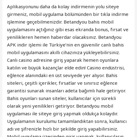
Aplikasyonunu daha da kolay indirmenin yolu siteye
girmeniz, mobil uygulama bölümünden bir tıkla indirme
işlemine geçebilmenizdir. Betandyou bahis mobil
uygulamasını açtığınız gibi esas ekranda bonus, fırsat ve
yenilikleren hemen haberdar olacaksınız. Betandyou
APK indir işlemi ile Türkiye’nin en güvenilir canlı bahis
mobil uygulamasını akıllı cihazınıza yükleyebilirsiniz.
Canlı casino adresine giriş yaparak hemen oyunlara
katılın ve büyük kazançlar elde edin! Casino endüstrisi,
eğlence alanındaki en üst seviyede yer alıyor. Bahis
siteleri, çeşitli içerikler, fırsatlar ve sınırsız eğlence
garantisi sunarak insanları adeta bağımlı hale getiriyor.
Bahis oyunları sunan siteler, kullanıcılar için sürekli
olarak yeni yenilikleri getiriyor. Betandyou mobil
uygulaması ile siteye giriş yapmak oldukça kolaydır.
Uygulamanın kurulumu tamamlandıktan sonra, kullanıcı
adı ve şifrenizle hızlı bir şekilde giriş yapabilirsiniz.
Mobil uygulama üzerinden giriş yapmak, kullanıcıların