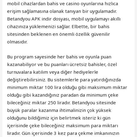
mobil cihazlardan bahis ve casino oyunlarına hızlıca
erişim sağlamasına olanak tanıyan bir uygulamadır.
Betandyou APK indir dosyası, mobil uygulamayı akıllı
cihazınıza yüklemenizi sağlar. Elbette, bir bahis
sitesinden beklenen en önemli özellik güvenilir
olmasıdır.
Bu program sayesinde her bahis ve oyunla puan
kazanabiliyor ve bu puanları ücretsiz bahisler, özel
turnuvalara katılım veya diğer hediyelerle
değiştirebilirsiniz. Bu sistemlerle para yatırdığınızda
minimum miktar 100 lira olduğu gibi maksimum miktar
olduğu gibi kazandığınız paradan da minimum çeke
bileceğiniz miktar 250 liradır. Betandyou sitesinde
büyük paralar kazanma ihtimalinizin çok yüksek
olduğunu bildiğimiz için belirtmek isteriz ki gün
içerisinde çeke bileceğiniz maksimum para miktarı
liradır. Gün içerisinde 3 kez para çekme imkanınızın