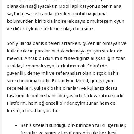
olanakları sağlayacaktır. Mobil aplikasyonu sitenin ana
sayfada esas ekranda gözüken mobil uygulama
bölümünden biri tıkla indirerek sayısız muhteşem oyun
ve diğer eylence türlerine ulaşa bilirsiniz.
Son yıllarda bahis siteleri artarken, güvenilir olmayan ve
kullanıcıların paralarını dolandırmaya çalışan siteler de
mevcut. Ancak bu durum sizi sevdiğiniz alışkanlığınızdan
uzaklaştırmamalı veya korkutmamalı. Sektörde
güvenilir, deneyimli ve referansları olan birçok bahis
sitesi bulunmaktadır. Betandyou Mobil, geniş oyun
seçenekleri, yüksek bahis oranları ve kullanıcı dostu
tasarımı ile online bahis dünyasında fark yaratmaktadır.
Platform, hem eğlenceli bir deneyim sunar hem de
kazançlı fırsatlar yaratır.
Bahis siteleri sunduğu bir-birinden farklı içerikler,
fırsatlar ve sınırsız keyif garantisi ile her kesi