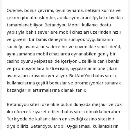
Ödeme, bonus çevrimi, oyun oynama, iletişim kurma ve
çekim gibi tüm işlemler, aplikasyon aracılığıyla kolaylıkla
tamamlanabiliyor. Betandyou Mobil, kullanıcı dostu
yapısıyla bahis severlere mobil cihazları üzerinden hızlı
ve güvenli bir bahis deneyimi sunuyor. Uygulamanın
sunduğu avantajlar sadece hız ve güvenlikle sınırlı değil,
aynı zamanda mobil cihazlarda oynanabilen geniş bir
casino oyunu yelpazesi de içeriyor. Özellikle canlı bahis
ve promosyonlara hızlı erişim, uygulamanın öne çıkan
avantajları arasında yer alıyor. BetAndYou bahis sitesi,
kullanıcılarına çeşitli bonuslar ve promosyonlar sunarak
kazançlarını artırmalarına olanak tanır.
Betandyou sitesi özellikle bütün dünyada meşhur ve çok
ilgi görerek ziyaret edilen bahis sitesi olmakla beraber
Türkiyede de kullanıcıların en sevdiği casino sitesidir
diye biliriz. Betandyou Mobil Uygulaması, kullanıcıların