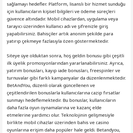
sağlamayı hedefler. Platform, lisanslı bir hizmet sunduğu
için kullanıcıların kişisel bilgileri ve ödeme süreçleri
güvence altındadır. Mobil cihazlardan, uygulama veya
tarayıcı üzerinden kullanıcı adı ve şifrenizle giriş
yapabilirsiniz. Bahisçiler artık anonim şekilde para
yatırıp çekmeye fazlasıyla özen göstermektedir.
Siteye üye olduktan sonra, hoş geldin bonusu gibi çeşitli
ilk üyelik promosyonlarından yararlanabilirsiniz. Ayrıca,
yatırım bonusları, kayıp iade bonusları, freespinler ve
turnuvalar gibi farklı kampanyalar da düzenlenmektedir.
BetAndYou, düzenli olarak güncellenen ve
çeşitlendirilen bonuslarla kullanıcılarına cazip fırsatlar
sunmayı hedeflemektedir. Bu bonuslar, kullanıcıların
daha fazla oyun oynamalarına ve kazanç elde
etmelerine yardımcı olur. Teknolojinin gelişmesiyle
birlikte mobil cihazlar üzerinden bahis ve casino
oyunlarına erişim daha popüler hale geldi. Betandyou,