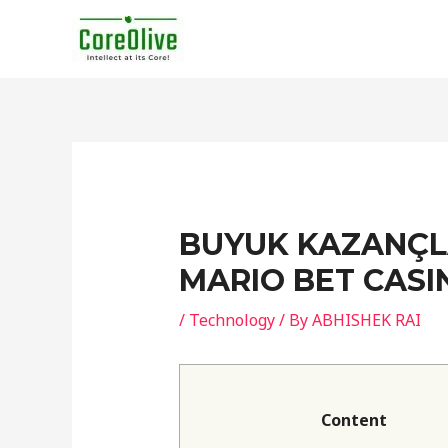
Skip
to
content
BUYUK KAZANÇL
MARIO BET CASI
/
Technology
/ By
ABHISHEK RAI
Content