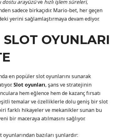
cı dostu arayüzü
ve
hızlı işlem süreleri
,
den sadece birkaçıdır. Mario-bet, her geçen
rdeki yerini sağlamlaştırmaya devam ediyor.
 SLOT OYUNLARI
TE
nda en popüler slot oyunlarını sunarak
tıyor.
Slot oyunları
, şans ve stratejinin
nculara hem eğlence hem de kazanç fırsatı
şitli temalar ve özelliklerle dolu geniş bir slot
biri farklı hikayeler ve mekanikler sunan bu
eni bir maceraya atılmasını sağlıyor.
ot oyunlarından bazıları şunlardır: