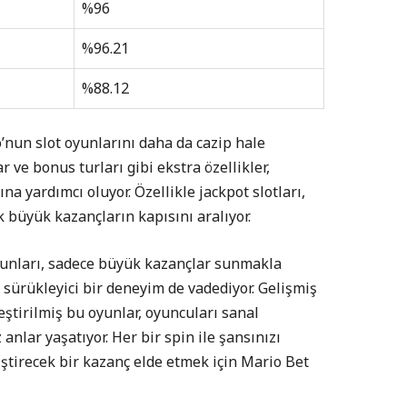
%96
%96.21
%88.12
’nun slot oyunlarını daha da cazip hale
r ve bonus turları gibi ekstra özellikler,
na yardımcı oluyor. Özellikle jackpot slotları,
 büyük kazançların kapısını aralıyor.
oyunları, sadece büyük kazançlar sunmakla
 sürükleyici bir deneyim de vadediyor. Gelişmiş
leştirilmiş bu oyunlar, oyuncuları sanal
nlar yaşatıyor. Her bir spin ile şansınızı
ştirecek bir kazanç elde etmek için Mario Bet