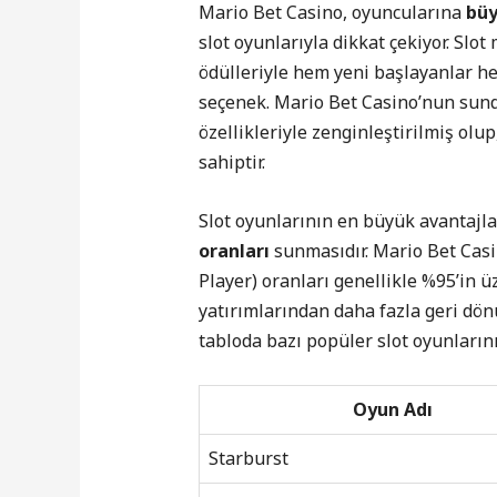
Mario Bet Casino, oyuncularına
büy
slot oyunlarıyla dikkat çekiyor. Slot
ödülleriyle hem yeni başlayanlar he
seçenek. Mario Bet Casino’nun sund
özellikleriyle zenginleştirilmiş olu
sahiptir.
Slot oyunlarının en büyük avantajla
oranları
sunmasıdır. Mario Bet Casin
Player) oranları genellikle %95’in ü
yatırımlarından daha fazla geri dön
tabloda bazı popüler slot oyunlarını
Oyun Adı
Starburst