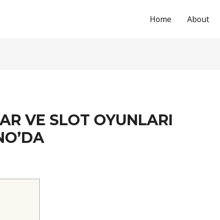
Home
About
AR VE SLOT OYUNLARI
NO’DA