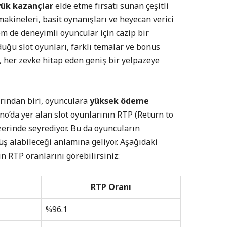
ük kazançlar
elde etme fırsatı sunan çeşitli
 makineleri, basit oynanışları ve heyecan verici
m de deneyimli oyuncular için cazip bir
uğu slot oyunları, farklı temalar ve bonus
p, her zevke hitap eden geniş bir yelpazeye
rından biri, oyunculara
yüksek ödeme
o’da yer alan slot oyunlarının RTP (Return to
zerinde seyrediyor. Bu da oyuncuların
üş alabileceği anlamına geliyor. Aşağıdaki
n RTP oranlarını görebilirsiniz:
RTP Oranı
%96.1