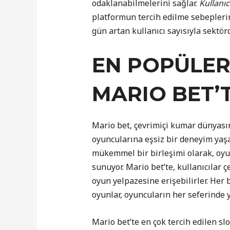
odaklanabilmelerini sağlar.
Kullanı
platformun tercih edilme sebeplerin
gün artan kullanıcı sayısıyla sektö
EN POPÜLER
MARIO BET’
Mario bet, çevrimiçi kumar dünyası
oyuncularına eşsiz bir deneyim yaşa
mükemmel bir birleşimi olarak, oyu
sunuyor. Mario bet’te, kullanıcılar çe
oyun yelpazesine erişebilirler. Her 
oyunlar, oyuncuların her seferinde y
Mario bet’te en çok tercih edilen sl