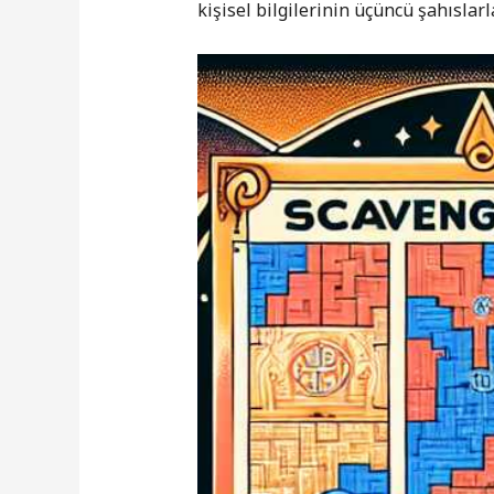
kişisel bilgilerinin üçüncü şahıslar