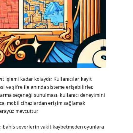
 işlemi kadar kolaydır. Kullanıcılar, kayıt
si ve şifre ile anında sisteme erişebilirler.
rtarma seçeneği sunulması, kullanıcı deneyimini
rıca, mobil cihazlardan erişim sağlamak
 arayüz mevcuttur.
r, bahis severlerin vakit kaybetmeden oyunlara