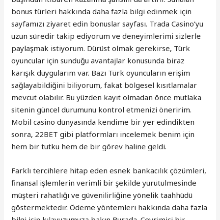
bonus türleri hakkında daha fazla bilgi edinmek için
sayfamızı ziyaret edin bonuslar sayfası. Trada Casino’yu
uzun süredir takip ediyorum ve deneyimlerimi sizlerle
paylaşmak istiyorum. Dürüst olmak gerekirse, Türk
oyuncular için sunduğu avantajlar konusunda biraz
karışık duygularım var. Bazı Türk oyuncuların erişim
sağlayabildiğini biliyorum, fakat bölgesel kısıtlamalar
mevcut olabilir. Bu yüzden kayıt olmadan önce mutlaka
sitenin güncel durumunu kontrol etmenizi öneririm.
Mobil casino dünyasında kendime bir yer edindikten
sonra, 22BET gibi platformları incelemek benim için
hem bir tutku hem de bir görev haline geldi.
Farklı tercihlere hitap eden esnek bankacılık çözümleri,
finansal işlemlerin verimli bir şekilde yürütülmesinde
müşteri rahatlığı ve güvenilirliğine yönelik taahhüdü
göstermektedir. Ödeme yöntemleri hakkında daha fazla
bilgi için kılavuzumuza bakın Burada. Çevrimiçi bir