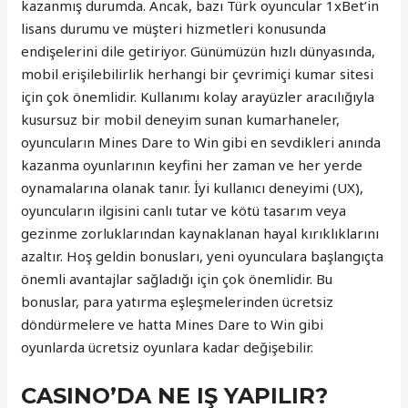
kazanmış durumda. Ancak, bazı Türk oyuncular 1xBet’in
lisans durumu ve müşteri hizmetleri konusunda
endişelerini dile getiriyor. Günümüzün hızlı dünyasında,
mobil erişilebilirlik herhangi bir çevrimiçi kumar sitesi
için çok önemlidir. Kullanımı kolay arayüzler aracılığıyla
kusursuz bir mobil deneyim sunan kumarhaneler,
oyuncuların Mines Dare to Win gibi en sevdikleri anında
kazanma oyunlarının keyfini her zaman ve her yerde
oynamalarına olanak tanır. İyi kullanıcı deneyimi (UX),
oyuncuların ilgisini canlı tutar ve kötü tasarım veya
gezinme zorluklarından kaynaklanan hayal kırıklıklarını
azaltır. Hoş geldin bonusları, yeni oyunculara başlangıçta
önemli avantajlar sağladığı için çok önemlidir. Bu
bonuslar, para yatırma eşleşmelerinden ücretsiz
döndürmelere ve hatta Mines Dare to Win gibi
oyunlarda ücretsiz oyunlara kadar değişebilir.
CASINO’DA NE IŞ YAPILIR?