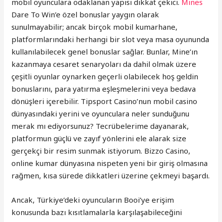
mobil oyunculara odaklanan yapısı dikkat çekici.
Mines
Dare To Win’e özel bonuslar yaygın olarak
sunulmayabilir; ancak birçok mobil kumarhane,
platformlarındaki herhangi bir slot veya masa oyununda
kullanılabilecek genel bonuslar sağlar. Bunlar, Mine’ın
kazanmaya cesaret senaryoları da dahil olmak üzere
çeşitli oyunlar oynarken geçerli olabilecek hoş geldin
bonuslarını, para yatırma eşleşmelerini veya bedava
dönüşleri içerebilir. Tipsport Casino’nun mobil casino
dünyasındaki yerini ve oyunculara neler sunduğunu
merak mı ediyorsunuz? Tecrübelerime dayanarak,
platformun güçlü ve zayıf yönlerini ele alarak size
gerçekçi bir resim sunmak istiyorum. Bizzo Casino,
online kumar dünyasına nispeten yeni bir giriş olmasına
rağmen, kısa sürede dikkatleri üzerine çekmeyi başardı.
Ancak, Türkiye’deki oyuncuların Booi’ye erişim
konusunda bazı kısıtlamalarla karşılaşabileceğini