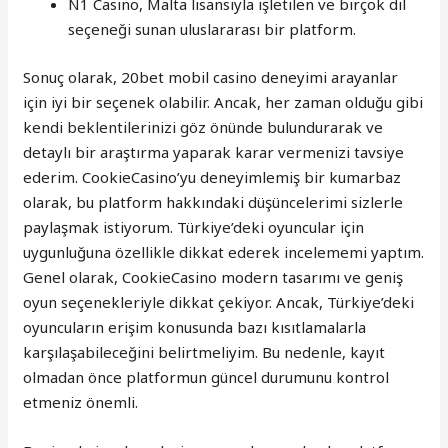
N1 Casino, Malta lisansıyla işletilen ve birçok dil
seçeneği sunan uluslararası bir platform.
Sonuç olarak, 20bet mobil casino deneyimi arayanlar
için iyi bir seçenek olabilir. Ancak, her zaman olduğu gibi
kendi beklentilerinizi göz önünde bulundurarak ve
detaylı bir araştırma yaparak karar vermenizi tavsiye
ederim. CookieCasino’yu deneyimlemiş bir kumarbaz
olarak, bu platform hakkındaki düşüncelerimi sizlerle
paylaşmak istiyorum. Türkiye’deki oyuncular için
uygunluğuna özellikle dikkat ederek incelememi yaptım.
Genel olarak, CookieCasino modern tasarımı ve geniş
oyun seçenekleriyle dikkat çekiyor. Ancak, Türkiye’deki
oyuncuların erişim konusunda bazı kısıtlamalarla
karşılaşabileceğini belirtmeliyim. Bu nedenle, kayıt
olmadan önce platformun güncel durumunu kontrol
etmeniz önemli.