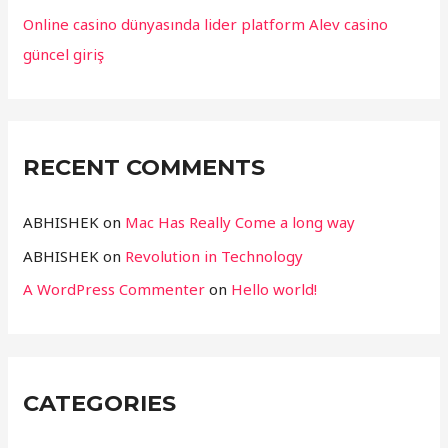
Online casino dünyasında lider platform Alev casino
güncel giriş
RECENT COMMENTS
ABHISHEK
on
Mac Has Really Come a long way
ABHISHEK
on
Revolution in Technology
A WordPress Commenter
on
Hello world!
CATEGORIES