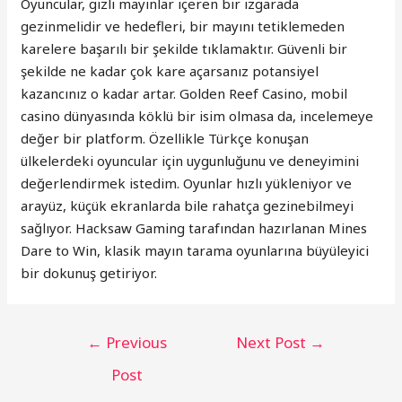
Oyuncular, gizli mayınlar içeren bir ızgarada
gezinmelidir ve hedefleri, bir mayını tetiklemeden
karelere başarılı bir şekilde tıklamaktır. Güvenli bir
şekilde ne kadar çok kare açarsanız potansiyel
kazancınız o kadar artar. Golden Reef Casino, mobil
casino dünyasında köklü bir isim olmasa da, incelemeye
değer bir platform. Özellikle Türkçe konuşan
ülkelerdeki oyuncular için uygunluğunu ve deneyimini
değerlendirmek istedim. Oyunlar hızlı yükleniyor ve
arayüz, küçük ekranlarda bile rahatça gezinebilmeyi
sağlıyor. Hacksaw Gaming tarafından hazırlanan Mines
Dare to Win, klasik mayın tarama oyunlarına büyüleyici
bir dokunuş getiriyor.
Post
←
Previous
Next Post
→
navigation
Post