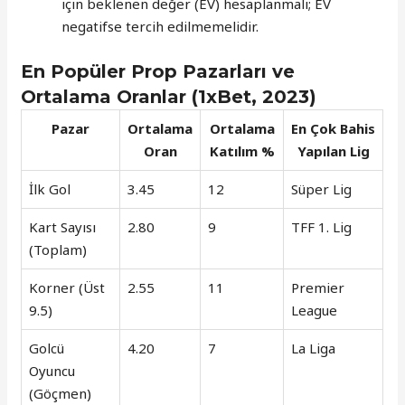
için beklenen değer (EV) hesaplanmalı; EV
negatifse tercih edilmemelidir.
En Popüler Prop Pazarları ve
Ortalama Oranlar (1xBet, 2023)
Pazar
Ortalama
Ortalama
En Çok Bahis
Oran
Katılım %
Yapılan Lig
İlk Gol
3.45
12
Süper Lig
Kart Sayısı
2.80
9
TFF 1. Lig
(Toplam)
Korner (Üst
2.55
11
Premier
9.5)
League
Golcü
4.20
7
La Liga
Oyuncu
(Göçmen)