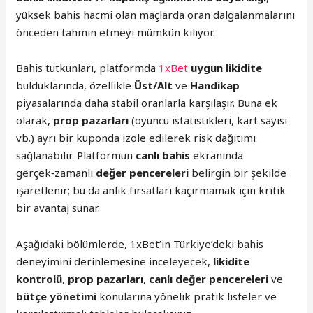
yüksek bahis hacmi olan maçlarda oran dalgalanmalarını
önceden tahmin etmeyi mümkün kılıyor.
Bahis tutkunları, platformda
1xBet
uygun likidite
bulduklarında, özellikle
Üst/Alt
ve
Handikap
piyasalarında daha stabil oranlarla karşılaşır. Buna ek
olarak,
prop pazarları
(oyuncu istatistikleri, kart sayısı
vb.) ayrı bir kuponda izole edilerek risk dağıtımı
sağlanabilir. Platformun
canlı bahis
ekranında
gerçek‑zamanlı
değer pencereleri
belirgin bir şekilde
işaretlenir; bu da anlık fırsatları kaçırmamak için kritik
bir avantaj sunar.
Aşağıdaki bölümlerde, 1xBet’in Türkiye’deki bahis
deneyimini derinlemesine inceleyecek,
likidite
kontrolü
,
prop pazarları
,
canlı değer pencereleri
ve
bütçe yönetimi
konularına yönelik pratik listeler ve