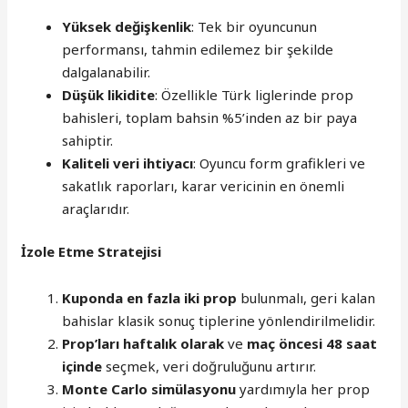
Yüksek değişkenlik
: Tek bir oyuncunun
performansı, tahmin edilemez bir şekilde
dalgalanabilir.
Düşük likidite
: Özellikle Türk liglerinde prop
bahisleri, toplam bahsin %5’inden az bir paya
sahiptir.
Kaliteli veri ihtiyacı
: Oyuncu form grafikleri ve
sakatlık raporları, karar vericinin en önemli
araçlarıdır.
İzole Etme Stratejisi
Kuponda en fazla iki prop
bulunmalı, geri kalan
bahislar klasik sonuç tiplerine yönlendirilmelidir.
Prop’ları haftalık olarak
ve
maç öncesi 48 saat
içinde
seçmek, veri doğruluğunu artırır.
Monte Carlo simülasyonu
yardımıyla her prop