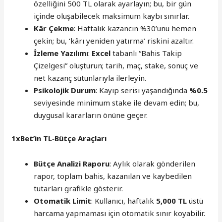
özelliğini 500 TL olarak ayarlayın; bu, bir gün
içinde oluşabilecek maksimum kaybı sınırlar.
Kâr Çekme
: Haftalık kazancın %30’unu hemen
çekin; bu, ‘kârı yeniden yatırma’ riskini azaltır.
İzleme Yazılımı
:
Excel
tabanlı “Bahis Takip
Çizelgesi” oluşturun; tarih, maç, stake, sonuç ve
net kazanç sütunlarıyla ilerleyin.
Psikolojik Durum
: Kayıp serisi yaşandığında
%0.5
seviyesinde minimum stake ile devam edin; bu,
duygusal kararların önüne geçer.
1xBet’in TL‑Bütçe Araçları
Bütçe Analizi Raporu
: Aylık olarak gönderilen
rapor, toplam bahis, kazanılan ve kaybedilen
tutarları grafikle gösterir.
Otomatik Limit
: Kullanıcı, haftalık
5,000 TL
üstü
harcama yapmaması için otomatik sınır koyabilir.