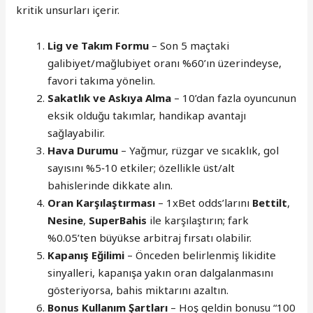
kritik unsurları içerir.
Lig ve Takım Formu
– Son 5 maçtaki
galibiyet/mağlubiyet oranı %60’ın üzerindeyse,
favori takıma yönelin.
Sakatlık ve Askıya Alma
– 10’dan fazla oyuncunun
eksik olduğu takımlar, handikap avantajı
sağlayabilir.
Hava Durumu
– Yağmur, rüzgar ve sıcaklık, gol
sayısını %5‑10 etkiler; özellikle üst/alt
bahislerinde dikkate alın.
Oran Karşılaştırması
– 1xBet odds’larını
Bettilt
,
Nesine
,
SuperBahis
ile karşılaştırın; fark
%0.05’ten büyükse arbitraj fırsatı olabilir.
Kapanış Eğilimi
– Önceden belirlenmiş likidite
sinyalleri, kapanışa yakın oran dalgalanmasını
gösteriyorsa, bahis miktarını azaltın.
Bonus Kullanım Şartları
– Hoş geldin bonusu “100