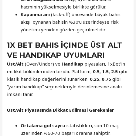
hacminin yükselmesiyle birlikte görülür.
Kapanma anı
(kick‑off) öncesinde büyük bahis
akışı, oynanan bahisin %30’u üzerindeyse risk
yönetimi yeniden gözden geçirilmelidir.
1X BET BAHIS İÇINDE ÜST ALT
VE HANDIKAP UYUMLARI
Üst/Alt
(Over/Under) ve
Handikap
piyasaları, 1xBet’in
en likit bölümlerinden biridir. Platform,
0.5, 1.5, 2.5
gibi
klasik handikap değerlerini sunarken,
0.25, 0.75
gibi
“yarım handikap” seçenekleriyle derinlemesine analiz
imkanı tanır.
Üst/Alt Piyasasında Dikkat Edilmesi Gerekenler
Ortalama gol sayısı
istatistikleri, son 10 maç
üzerinden %60‑70 başarı oranına sahiptir.