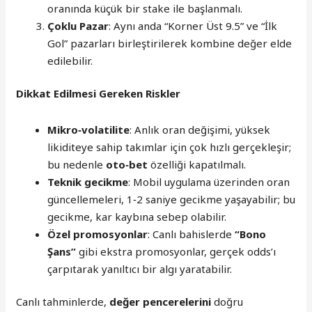
oranında küçük bir stake ile başlanmalı.
Çoklu Pazar
: Aynı anda “Korner Üst 9.5” ve “İlk
Gol” pazarları birleştirilerek kombine değer elde
edilebilir.
Dikkat Edilmesi Gereken Riskler
Mikro‑volatilite
: Anlık oran değişimi, yüksek
likiditeye sahip takımlar için çok hızlı gerçekleşir;
bu nedenle
oto‑bet
özelliği kapatılmalı.
Teknik gecikme
: Mobil uygulama üzerinden oran
güncellemeleri, 1‑2 saniye gecikme yaşayabilir; bu
gecikme, kar kaybına sebep olabilir.
Özel promosyonlar
: Canlı bahislerde
“Bono
Şans”
gibi ekstra promosyonlar, gerçek odds’ı
çarpıtarak yanıltıcı bir algı yaratabilir.
Canlı tahminlerde,
değer pencerelerini
doğru