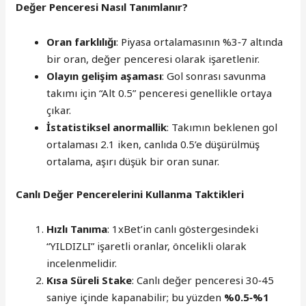
Değer Penceresi Nasıl Tanımlanır?
Oran farklılığı
: Piyasa ortalamasının %3‑7 altında
bir oran, değer penceresi olarak işaretlenir.
Olayın gelişim aşaması
: Gol sonrası savunma
takımı için “Alt 0.5” penceresi genellikle ortaya
çıkar.
İstatistiksel anormallik
: Takımın beklenen gol
ortalaması 2.1 iken, canlıda 0.5’e düşürülmüş
ortalama, aşırı düşük bir oran sunar.
Canlı Değer Pencerelerini Kullanma Taktikleri
Hızlı Tanıma
: 1xBet’in canlı göstergesindeki
“YILDIZLI” işaretli oranlar, öncelikli olarak
incelenmelidir.
Kısa Süreli Stake
: Canlı değer penceresi 30‑45
saniye içinde kapanabilir; bu yüzden
%0.5‑%1