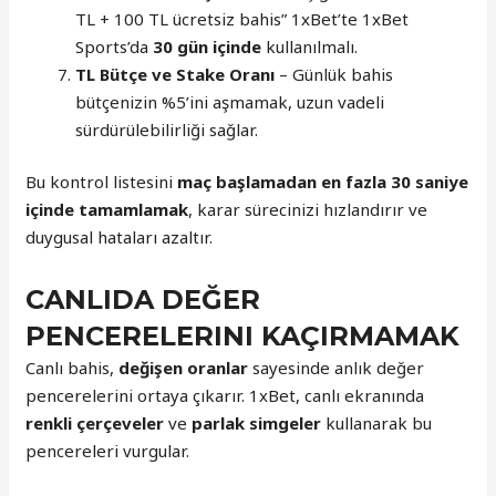
TL + 100 TL ücretsiz bahis” 1xBet’te 1xBet
Sports’da
30 gün içinde
kullanılmalı.
TL Bütçe ve Stake Oranı
– Günlük bahis
bütçenizin %5’ini aşmamak, uzun vadeli
sürdürülebilirliği sağlar.
Bu kontrol listesini
maç başlamadan en fazla 30 saniye
içinde tamamlamak
, karar sürecinizi hızlandırır ve
duygusal hataları azaltır.
CANLIDA DEĞER
PENCERELERINI KAÇIRMAMAK
Canlı bahis,
değişen oranlar
sayesinde anlık değer
pencerelerini ortaya çıkarır. 1xBet, canlı ekranında
renkli çerçeveler
ve
parlak simgeler
kullanarak bu
pencereleri vurgular.