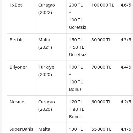
1xBet
Curaçao
200 TL
100 000 TL
4.6/5
(2022)
+
100 TL
Ücretsiz
Bettilt
Malta
150 TL
80 000 TL
4.3/5
(2021)
+ 50 TL
Ücretsiz
Bilyoner
Türkiye
100 TL
70 000 TL
4.4/5
(2020)
+
100 TL
Bonus
Nesine
Curaçao
120 TL
60 000 TL
4.2/5
(2020)
+ 80 TL
Bonus
SuperBahis
Malta
130 TL
55 000 TL
4.1/5