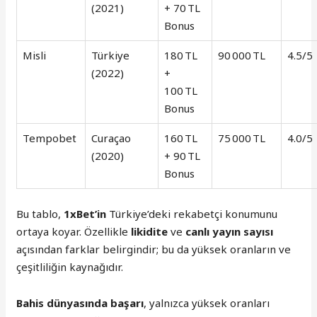
(2021)
+ 70 TL
Bonus
Misli
Türkiye
180 TL
90 000 TL
4.5/5
(2022)
+
100 TL
Bonus
Tempobet
Curaçao
160 TL
75 000 TL
4.0/5
(2020)
+ 90 TL
Bonus
Bu tablo,
1xBet’in
Türkiye’deki rekabetçi konumunu
ortaya koyar. Özellikle
likidite
ve
canlı yayın sayısı
açısından farklar belirgindir; bu da yüksek oranların ve
çeşitliliğin kaynağıdır.
Bahis dünyasında başarı
, yalnızca yüksek oranları