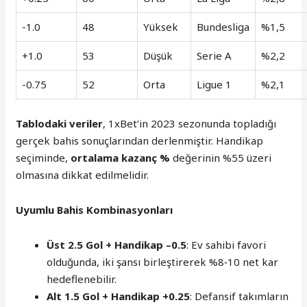
-1.0
48
Yüksek
Bundesliga
%1,5
+1.0
53
Düşük
Serie A
%2,2
-0.75
52
Orta
Ligue 1
%2,1
Tablodaki veriler
, 1xBet’in 2023 sezonunda topladığı
gerçek bahis sonuçlarından derlenmiştir. Handikap
seçiminde,
ortalama kazanç %
değerinin %55 üzeri
olmasına dikkat edilmelidir.
Uyumlu Bahis Kombinasyonları
Üst 2.5 Gol + Handikap –0.5
: Ev sahibi favori
olduğunda, iki şansı birleştirerek %8‑10 net kar
hedeflenebilir.
Alt 1.5 Gol + Handikap +0.25
: Defansif takımların