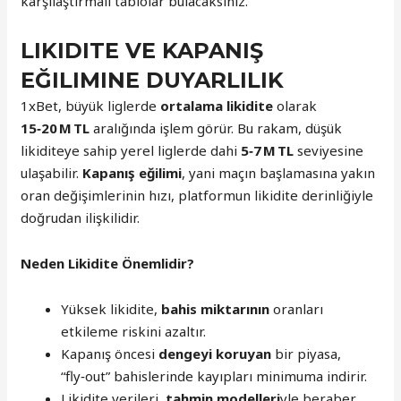
karşılaştırmalı tablolar bulacaksınız.
LIKIDITE VE KAPANIŞ
EĞILIMINE DUYARLILIK
1xBet, büyük liglerde
ortalama likidite
olarak
15‑20 M TL
aralığında işlem görür. Bu rakam, düşük
likiditeye sahip yerel liglerde dahi
5‑7 M TL
seviyesine
ulaşabilir.
Kapanış eğilimi
, yani maçın başlamasına yakın
oran değişimlerinin hızı, platformun likidite derinliğiyle
doğrudan ilişkilidir.
Neden Likidite Önemlidir?
Yüksek likidite,
bahis miktarının
oranları
etkileme riskini azaltır.
Kapanış öncesi
dengeyi koruyan
bir piyasa,
“fly‑out” bahislerinde kayıpları minimuma indirir.
Likidite verileri,
tahmin modelleri
yle beraber