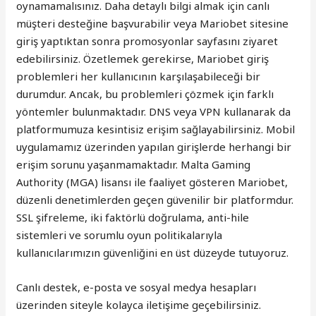
oynamamalısınız. Daha detaylı bilgi almak için canlı
müşteri desteğine başvurabilir veya Mariobet sitesine
giriş yaptıktan sonra promosyonlar sayfasını ziyaret
edebilirsiniz. Özetlemek gerekirse, Mariobet giriş
problemleri her kullanıcının karşılaşabileceği bir
durumdur. Ancak, bu problemleri çözmek için farklı
yöntemler bulunmaktadır. DNS veya VPN kullanarak da
platformumuza kesintisiz erişim sağlayabilirsiniz. Mobil
uygulamamız üzerinden yapılan girişlerde herhangi bir
erişim sorunu yaşanmamaktadır. Malta Gaming
Authority (MGA) lisansı ile faaliyet gösteren Mariobet,
düzenli denetimlerden geçen güvenilir bir platformdur.
SSL şifreleme, iki faktörlü doğrulama, anti-hile
sistemleri ve sorumlu oyun politikalarıyla
kullanıcılarımızın güvenliğini en üst düzeyde tutuyoruz.
Canlı destek, e-posta ve sosyal medya hesapları
üzerinden siteyle kolayca iletişime geçebilirsiniz.