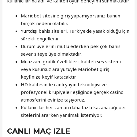
kullanıcılarına adil ve kaliteli oyun deneyimi sunmaktadır.
Mariobet sitesine giriş yapamıyorsanız bunun
birçok nedeni olabilir.
Yurtdışı bahis siteleri, Türkiye’de yasak olduğu için
sürekli engellenir.
Durum üyelerini mutlu ederken pek çok bahis
sever siteye üye olmaktadır.
Muazzam grafik özellikleri, kaliteli ses sistemi
veya kusursuz ara yüzüyle Mariobet giriş
keyfinize keyif katacaktır.
HD kalitesinde canlı yayın teknolojisi ve
profesyonel krupiyeler eşliğinde gerçek casino
atmosferini evinize taşıyoruz.
Kullanıcılar her zaman daha fazla kazanacağı bet
sitelerini ararken yanılmak istemiyor.
CANLI MAÇ IZLE