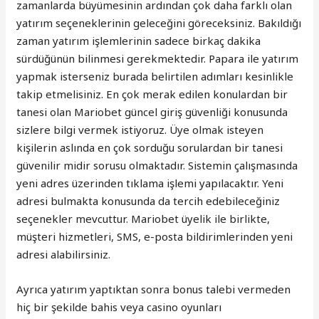
zamanlarda büyümesinin ardından çok daha farklı olan
yatırım seçeneklerinin geleceğini göreceksiniz. Bakıldığı
zaman yatırım işlemlerinin sadece birkaç dakika
sürdüğünün bilinmesi gerekmektedir. Papara ile yatırım
yapmak isterseniz burada belirtilen adımları kesinlikle
takip etmelisiniz. En çok merak edilen konulardan bir
tanesi olan Mariobet güncel giriş güvenliği konusunda
sizlere bilgi vermek istiyoruz. Üye olmak isteyen
kişilerin aslında en çok sorduğu sorulardan bir tanesi
güvenilir midir sorusu olmaktadır. Sistemin çalışmasında
yeni adres üzerinden tıklama işlemi yapılacaktır. Yeni
adresi bulmakta konusunda da tercih edebileceğiniz
seçenekler mevcuttur. Mariobet üyelik ile birlikte,
müşteri hizmetleri, SMS, e-posta bildirimlerinden yeni
adresi alabilirsiniz.
Ayrıca yatırım yaptıktan sonra bonus talebi vermeden
hiç bir şekilde bahis veya casino oyunları