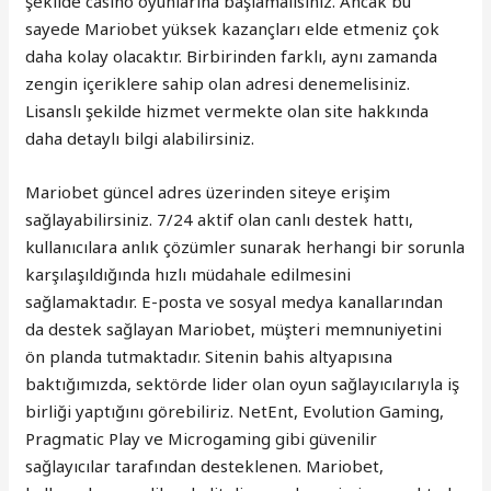
şekilde casino oyunlarına başlamalısınız. Ancak bu
sayede Mariobet yüksek kazançları elde etmeniz çok
daha kolay olacaktır. Birbirinden farklı, aynı zamanda
zengin içeriklere sahip olan adresi denemelisiniz.
Lisanslı şekilde hizmet vermekte olan site hakkında
daha detaylı bilgi alabilirsiniz.
Mariobet güncel adres üzerinden siteye erişim
sağlayabilirsiniz. 7/24 aktif olan canlı destek hattı,
kullanıcılara anlık çözümler sunarak herhangi bir sorunla
karşılaşıldığında hızlı müdahale edilmesini
sağlamaktadır. E-posta ve sosyal medya kanallarından
da destek sağlayan Mariobet, müşteri memnuniyetini
ön planda tutmaktadır. Sitenin bahis altyapısına
baktığımızda, sektörde lider olan oyun sağlayıcılarıyla iş
birliği yaptığını görebiliriz. NetEnt, Evolution Gaming,
Pragmatic Play ve Microgaming gibi güvenilir
sağlayıcılar tarafından desteklenen. Mariobet,