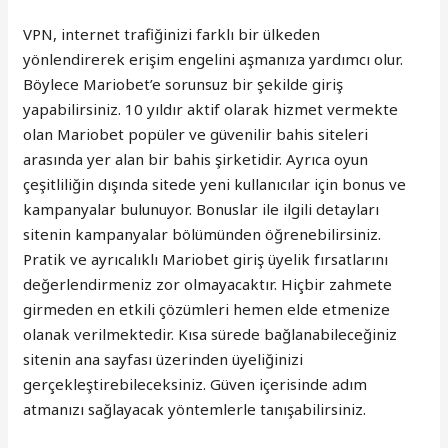
VPN, internet trafiğinizi farklı bir ülkeden
yönlendirerek erişim engelini aşmanıza yardımcı olur.
Böylece Mariobet’e sorunsuz bir şekilde giriş
yapabilirsiniz. 10 yıldır aktif olarak hizmet vermekte
olan Mariobet popüler ve güvenilir bahis siteleri
arasında yer alan bir bahis şirketidir. Ayrıca oyun
çeşitliliğin dışında sitede yeni kullanıcılar için bonus ve
kampanyalar bulunuyor. Bonuslar ile ilgili detayları
sitenin kampanyalar bölümünden öğrenebilirsiniz.
Pratik ve ayrıcalıklı Mariobet giriş üyelik fırsatlarını
değerlendirmeniz zor olmayacaktır. Hiçbir zahmete
girmeden en etkili çözümleri hemen elde etmenize
olanak verilmektedir. Kısa sürede bağlanabileceğiniz
sitenin ana sayfası üzerinden üyeliğinizi
gerçekleştirebileceksiniz. Güven içerisinde adım
atmanızı sağlayacak yöntemlerle tanışabilirsiniz.