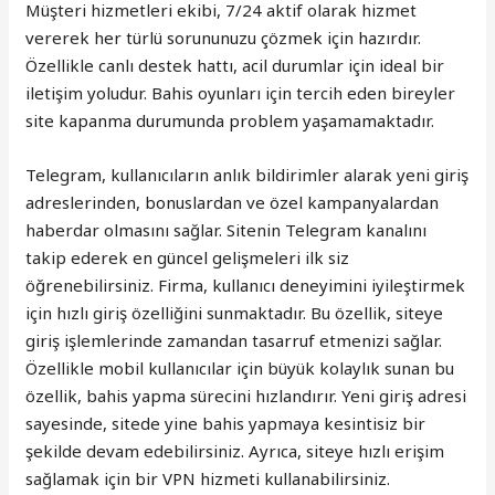
Müşteri hizmetleri ekibi, 7/24 aktif olarak hizmet
vererek her türlü sorununuzu çözmek için hazırdır.
Özellikle canlı destek hattı, acil durumlar için ideal bir
iletişim yoludur. Bahis oyunları için tercih eden bireyler
site kapanma durumunda problem yaşamamaktadır.
Telegram, kullanıcıların anlık bildirimler alarak yeni giriş
adreslerinden, bonuslardan ve özel kampanyalardan
haberdar olmasını sağlar. Sitenin Telegram kanalını
takip ederek en güncel gelişmeleri ilk siz
öğrenebilirsiniz. Firma, kullanıcı deneyimini iyileştirmek
için hızlı giriş özelliğini sunmaktadır. Bu özellik, siteye
giriş işlemlerinde zamandan tasarruf etmenizi sağlar.
Özellikle mobil kullanıcılar için büyük kolaylık sunan bu
özellik, bahis yapma sürecini hızlandırır. Yeni giriş adresi
sayesinde, sitede yine bahis yapmaya kesintisiz bir
şekilde devam edebilirsiniz. Ayrıca, siteye hızlı erişim
sağlamak için bir VPN hizmeti kullanabilirsiniz.