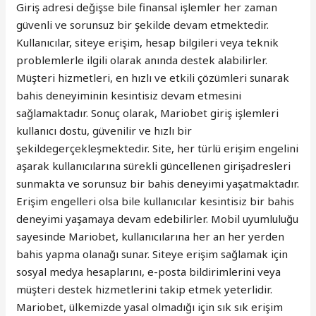
Giriş adresi değişse bile finansal işlemler her zaman
güvenli ve sorunsuz bir şekilde devam etmektedir.
Kullanıcılar, siteye erişim, hesap bilgileri veya teknik
problemlerle ilgili olarak anında destek alabilirler.
Müşteri hizmetleri, en hızlı ve etkili çözümleri sunarak
bahis deneyiminin kesintisiz devam etmesini
sağlamaktadır. Sonuç olarak, Mariobet giriş işlemleri
kullanıcı dostu, güvenilir ve hızlı bir
şekildegerçekleşmektedir. Site, her türlü erişim engelini
aşarak kullanıcılarına sürekli güncellenen girişadresleri
sunmakta ve sorunsuz bir bahis deneyimi yaşatmaktadır.
Erişim engelleri olsa bile kullanıcılar kesintisiz bir bahis
deneyimi yaşamaya devam edebilirler. Mobil uyumluluğu
sayesinde Mariobet, kullanıcılarına her an her yerden
bahis yapma olanağı sunar. Siteye erişim sağlamak için
sosyal medya hesaplarını, e-posta bildirimlerini veya
müşteri destek hizmetlerini takip etmek yeterlidir.
Mariobet, ülkemizde yasal olmadığı için sık sık erişim