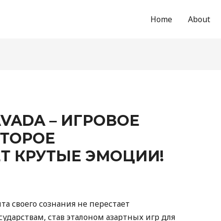
Home
About
VADA – ИГРОВОЕ
ОТОРОЕ
Т КРУТЫЕ ЭМОЦИИ!
та своего сознания не перестает
ударствам, став эталоном азартных игр для