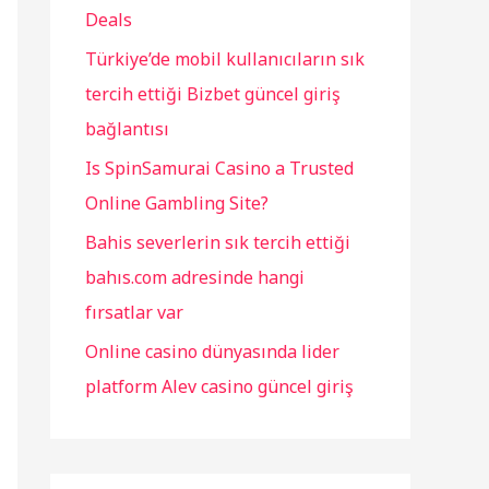
Deals
:
Türkiye’de mobil kullanıcıların sık
tercih ettiği Bizbet güncel giriş
bağlantısı
Is SpinSamurai Casino a Trusted
Online Gambling Site?
Bahis severlerin sık tercih ettiği
bahıs.com adresinde hangi
fırsatlar var
Online casino dünyasında lider
platform Alev casino güncel giriş