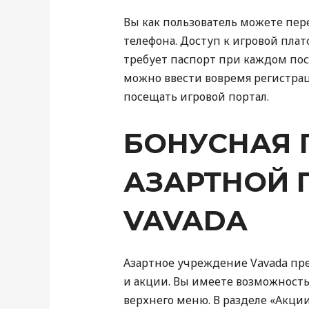
Вы как пользователь можете пер
телефона. Доступ к игровой плат
требует паспорт при каждом по
можно ввести вовремя регистрац
посещать игровой портал.
БОНУСНАЯ 
АЗАРТНОЙ
VAVADA
Азартное учреждение Vavada пр
и акции. Вы имеете возможность
верхнего меню. В разделе «Акции