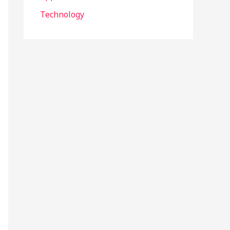
Technology